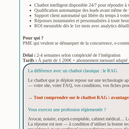
Chatbot intelligent disponible 24/7 pour répondre à 
Qualification automatique des leads avant même de 
Support client automatisé qui libère du temps à votr
Réponses instantanées et personnalisées à toute heu
ROI mesurable dès le 1er mois avec analytics détaill
Pour qui ?
PME qui veulent se démarquer de la concurrence, e-commerce
Délai :
2-4 semaines selon complexité de l’intégration
Tarifs :
À partir de 1 200€ + abonnement mensuel adapté
La différence avec un chatbot classique : le RAG
Le chatbot que je déploie repose sur une technologie a
— votre site, votre FAQ, vos conditions, vos fiches produ
→
Tout comprendre sur le chatbot RAG : avantages,
Vous exercez une profession réglementée ?
Avocat, notaire, expert-comptable, cabinet médical… La
La réponse est non — à condition d’utiliser la bonne t