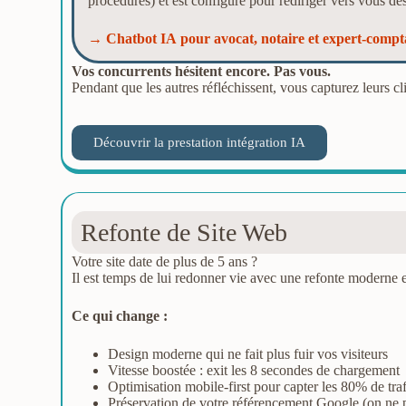
procédures) et est configuré pour rediriger vers vous d
→
Chatbot IA pour avocat, notaire et expert-com
Vos concurrents hésitent encore. Pas vous.
Pendant que les autres réfléchissent, vous capturez leurs c
Découvrir la prestation intégration IA
Refonte de Site Web
Votre site date de plus de 5 ans ?
Il est temps de lui redonner vie avec une refonte moderne 
Ce qui change :
Design moderne qui ne fait plus fuir vos visiteurs
Vitesse boostée : exit les 8 secondes de chargement
Optimisation mobile-first pour capter les 80% de tr
Préservation de votre référencement Google (on ne p