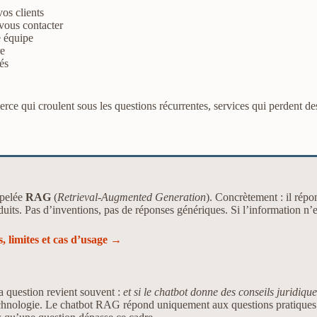
vos clients
vous contacter
e équipe
re
és
 qui croulent sous les questions récurrentes, services qui perdent des
ppelée
RAG
(
Retrieval-Augmented Generation
). Concrètement : il rép
its. Pas d’inventions, pas de réponses génériques. Si l’information n’est
 limites et cas d’usage →
 question revient souvent :
et si le chatbot donne des conseils juridiqu
echnologie. Le chatbot RAG répond uniquement aux questions pratiques 