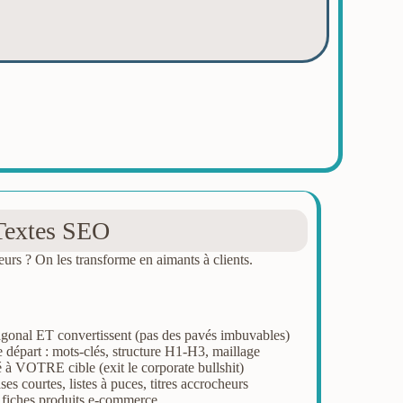
Textes SEO
teurs ? On les transforme en aimants à clients.
iagonal ET convertissent (pas des pavés imbuvables)
e départ : mots-clés, structure H1-H3, maillage
é à VOTRE cible (exit le corporate bullshit)
s courtes, listes à puces, titres accrocheurs
, fiches produits e-commerce