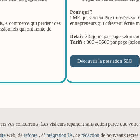
Pour qui ?
PME qui veulent être trouvées sur 
ads, e-commerce qui perdent des
entrepreneurs qui détestent écrire m
essionnels qui ont honte de
Délai :
3-5 jours par page selon co
Tarifs :
80€ – 350€ par page (selon 
Découvrir la prestation SEO
vers vos concurrents. Les visiteurs repartent sans action parce que votre s
site
web, de
refonte
, d’
intégration IA
, de
rédaction
de nouveaux textes o