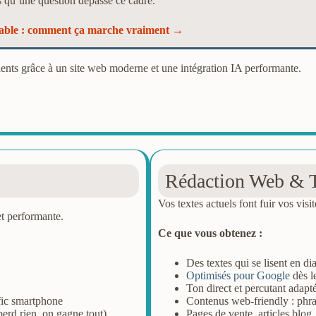
ès qu’une question dépasse ce cadre.
ptable : comment ça marche vraiment →
lients grâce à un site web moderne et une intégration IA performante.
Rédaction Web & 
Vos textes actuels font fuir vos visi
et performante.
Ce que vous obtenez :
Des textes qui se lisent en d
Optimisés pour Google
dès l
Ton direct et percutant adapt
afic smartphone
Contenus web-friendly : phrase
erd rien, on gagne tout)
Pages de vente, articles blog