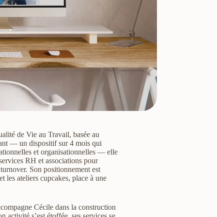
alité de Vie au Travail, basée au
t — un dispositif sur 4 mois qui
ationnelles et organisationnelles — elle
 services RH et associations pour
 turnover. Son positionnement est
 et les ateliers cupcakes, place à une
accompagne Cécile dans la construction
on activité s’est étoffée, ses services se