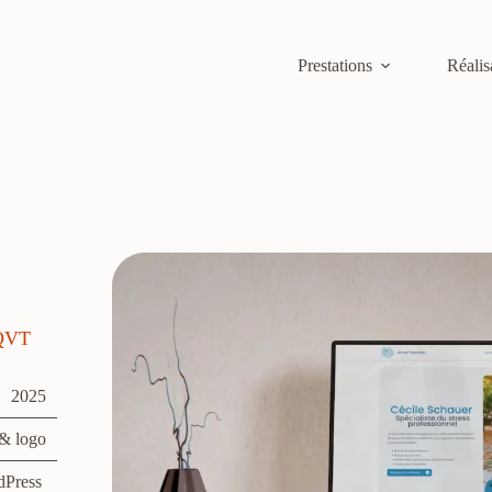
Prestations
Réalis
 QVT
2025
 & logo
dPress